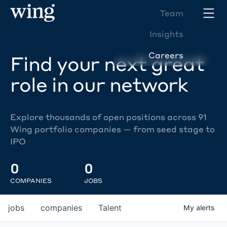
Team
Insights
Careers
Find your next great
role in our network
Explore thousands of open positions across 91
Wing portfolio companies — from seed stage to
IPO
0
0
COMPANIES
JOBS
jobs
companies
Talent
My
alerts