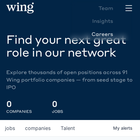
Team
Insights
Careers
Find your next great
role in our network
Explore thousands of open positions across 91
Wing portfolio companies — from seed stage to
IPO
0
0
COMPANIES
JOBS
jobs
companies
Talent
My
alerts